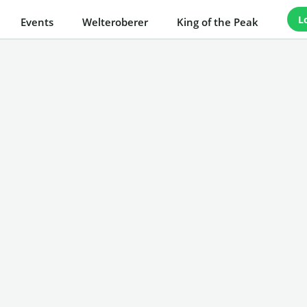
L
Events
Welteroberer
King of the Peak