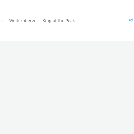
Logi
ts
Welteroberer
King of the Peak